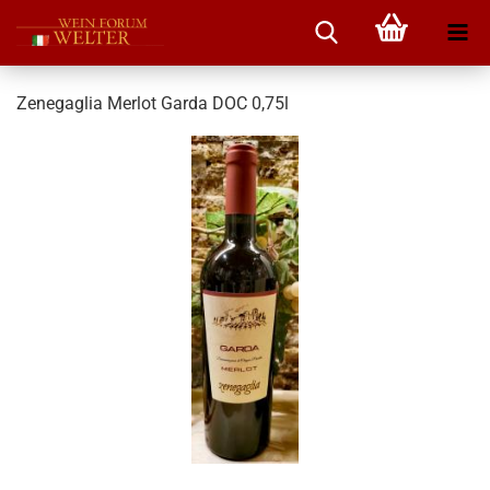
Zenegaglia Merlot Garda DOC 0,75l