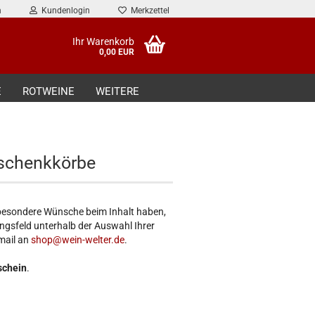
n
Kundenlogin
Merkzettel
Ihr Warenkorb
0,00 EUR
E
ROTWEINE
WEITERE
schenkkörbe
e besondere Wünsche beim Inhalt haben,
lungsfeld unterhalb der Auswahl Ihrer
mail an
shop@wein-welter.de
.
schein
.