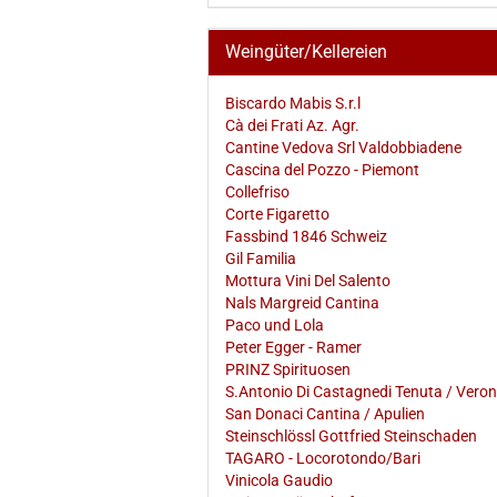
Weingüter/Kellereien
Biscardo Mabis S.r.l
Cà dei Frati Az. Agr.
Cantine Vedova Srl Valdobbiadene
Cascina del Pozzo - Piemont
Collefriso
Corte Figaretto
Fassbind 1846 Schweiz
Gil Familia
Mottura Vini Del Salento
Nals Margreid Cantina
Paco und Lola
Peter Egger - Ramer
PRINZ Spirituosen
S.Antonio Di Castagnedi Tenuta / Vero
San Donaci Cantina / Apulien
Steinschlössl Gottfried Steinschaden
TAGARO - Locorotondo/Bari
Vinicola Gaudio