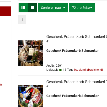
Sortieren nach
pro Seite
Sortieren nach
72 pro Seite
1
Geschenk Präsentkorb Schmankerl 
€
Geschenk Präsentkorb Schmankerl
Art.Nr.: 2501
Lieferzeit:
1-3 Tage
(Ausland abweichend)
Geschenk Präsentkorb Schmankerl 
na
€
Geschenk Präsentkorb Schmankerl