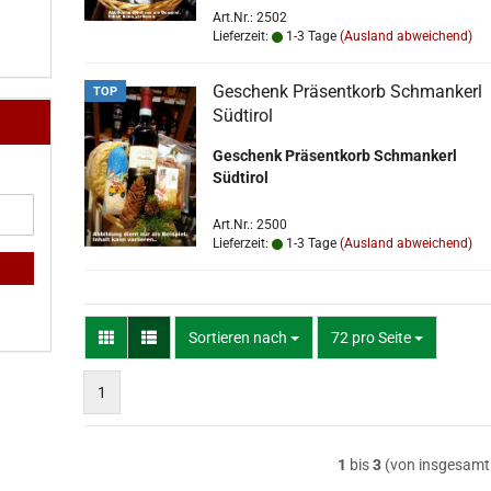
Art.Nr.: 2502
Lieferzeit:
1-3 Tage
(Ausland abweichend)
Geschenk Präsentkorb Schmankerl
TOP
Südtirol
Geschenk Präsentkorb Schmankerl
Südtirol
Art.Nr.: 2500
Lieferzeit:
1-3 Tage
(Ausland abweichend)
Sortieren nach
pro Seite
Sortieren nach
72 pro Seite
1
1
bis
3
(von insgesam