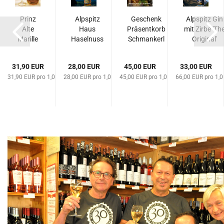
Prinz
Alpspitz
Geschenk
Alpspitz Gin
Alte
Haus
Präsentkorb
mit Zirbe 'Th
Marille
Haselnuss
Schmankerl
Original'
1.0 Liter
1L 35%
Südtirol...
handcraftet..
41%
31,90 EUR
28,00 EUR
45,00 EUR
33,00 EUR
Vol.
Liter
31,90 EUR pro 1,0 Liter
28,00 EUR pro 1,0 Liter
45,00 EUR pro 1,0 Liter
66,00 EUR pro 1,0 