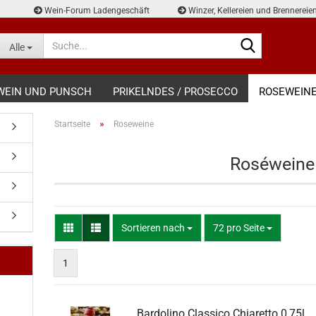
Wein-Forum Ladengeschäft
Winzer, Kellereien und Brennereie
Suche...
Alle
WEIN UND PUNSCH
PRIKELNDES / PROSECCO
ROSEWEIN
»
Startseite
Roseweine
Roséweine
Sortieren nach
pro Seite
Sortieren nach
72 pro Seite
1
Bardolino Classico Chiaretto 0,75l