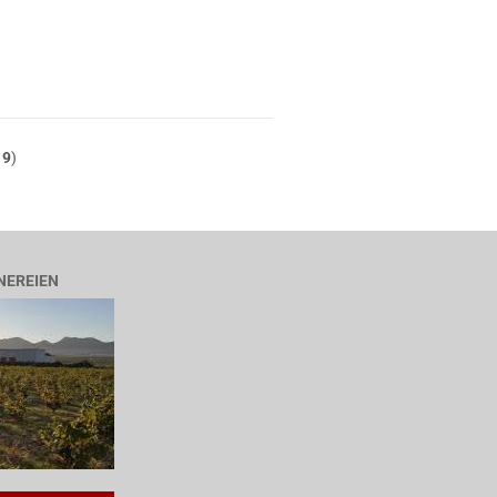
t
9
)
NEREIEN