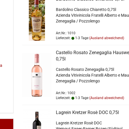
Bardolino Classico Chiaretto 0,75l
Azienda Vitivinicola Fratelli Alberto e Ma
Zenegaglia / Pozzolengo
Art.Nr.: 1010
Lieferzeit:
1-3 Tage
(Ausland abweichend)
Castello Rosato Zenegaglia Hauswe
0,75l
na
Castello Rosato Zenegaglia 0,75l
Azienda Vitivinicola Fratelli Alberto e Ma
Zenegaglia / Pozzolengo
Art.Nr.: 1002
Lieferzeit:
1-3 Tage
(Ausland abweichend)
Lagrein Kretzer Rosè DOC 0,75l
Lagrein Kretzer Rosè DOC
Weingut Egger-Ramer Bozen/Südtirol