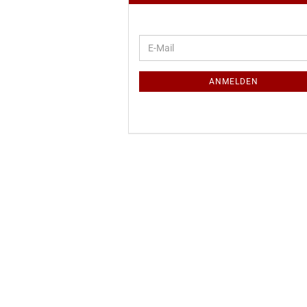
WEITER
E-
ZUR
Mail
NEWSLETTER-
ANMELDUNG
ANMELDEN