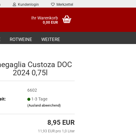
n
Kundenlogin
Merkzettel
Ihr Warenkorb
0,00 EUR
E
ROTWEINE
WEITERE
egaglia Custoza DOC
2024 0,75l
6602
eit:
1-3 Tage
(Ausland abweichend)
8,95 EUR
11,93 EUR pro 1,0 Liter