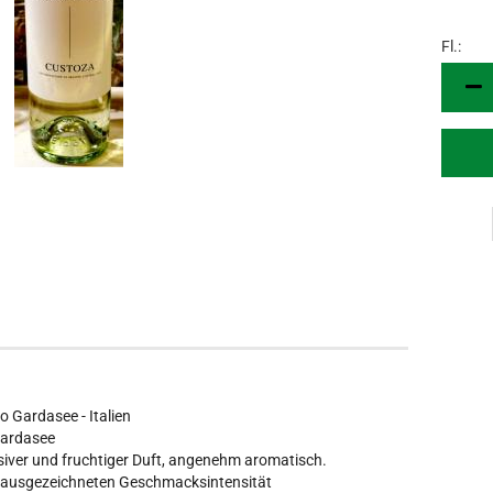
Fl.:
Fl.
 Gardasee - Italien
Gardasee
nsiver und fruchtiger Duft, angenehm aromatisch.
nerausgezeichneten Geschmacksintensität