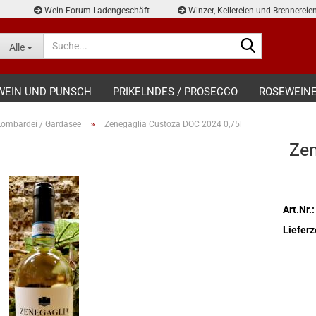
Wein-Forum Ladengeschäft
Winzer, Kellereien und Brennereie
Suche...
Alle
WEIN UND PUNSCH
PRIKELNDES / PROSECCO
ROSEWEIN
»
Lombardei / Gardasee
Zenegaglia Custoza DOC 2024 0,75l
Zen
Art.Nr.:
Lieferz