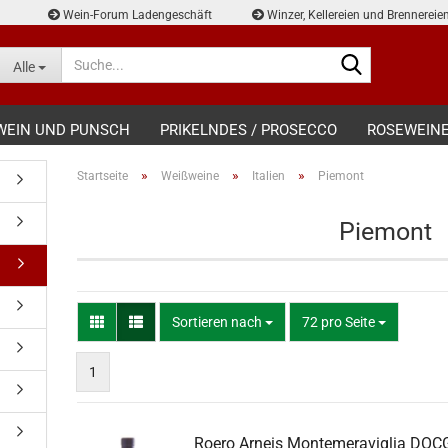
Wein-Forum Ladengeschäft
Winzer, Kellereien und Brennereie
Suche...
Alle
WEIN UND PUNSCH
PRIKELNDES / PROSECCO
ROSEWEIN
»
»
»
Startseite
Weißweine
Italien
Piemont
Piemont
Sortieren nach
pro Seite
Sortieren nach
72 pro Seite
1
Roero Arneis Montemeraviglia DOC