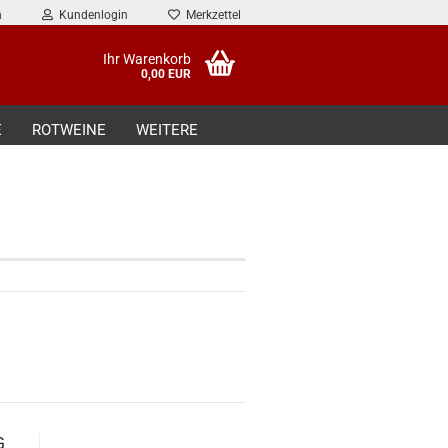
n
Kundenlogin
Merkzettel
Ihr Warenkorb
0,00 EUR
E
ROTWEINE
WEITERE
G