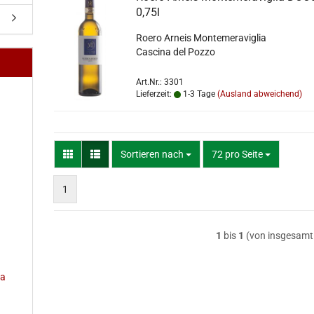
0,75l
Roero Arneis Montemeraviglia
Cascina del Pozzo
Art.Nr.: 3301
Lieferzeit:
1-3 Tage
(Ausland abweichend)
Sortieren nach
pro Seite
Sortieren nach
72 pro Seite
1
1
bis
1
(von insgesam
na