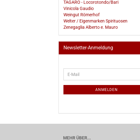
TAGARO - Locorotondo/Bari
Vinicola Gaudio
Weingut Römerhof
Welter / Eigenmarken Spirituosen
Zenegaglia Alberto e. Mauro
Newsletter-Anmeldung
WEITER
E-
ZUR
Mail
NEWSLETTER-
ANMELDUNG
ANMELDEN
MEHR ÜBER...