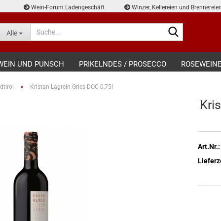
Wein-Forum Ladengeschäft
Winzer, Kellereien und Brennereie
Suche...
Alle
WEIN UND PUNSCH
PRIKELNDES / PROSECCO
ROSEWEIN
»
dtirol
Kristan Lagrein Gries DOC 0,75l
Kri
Art.Nr.:
Lieferz