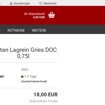
n
Kundenlogin
Merkzettel
Ihr Warenkorb
0,00 EUR
E
ROTWEINE
WEITERE
stan Lagrein Gries DOC
0,75l
3001
eit:
1-3 Tage
(Ausland abweichend)
18,00 EUR
24,00 EUR pro 1,0 Liter