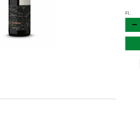
Fl.:
Fl.