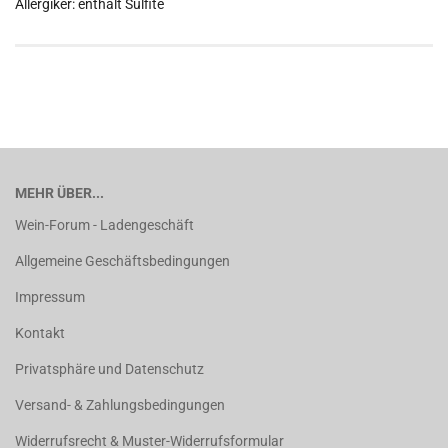
Allergiker: enthält Sulfite
MEHR ÜBER...
Wein-Forum - Ladengeschäft
Allgemeine Geschäftsbedingungen
Impressum
Kontakt
Privatsphäre und Datenschutz
Versand- & Zahlungsbedingungen
Widerrufsrecht & Muster-Widerrufsformular