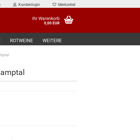
n
Kundenlogin
Merkzettel
Ihr Warenkorb
0,00 EUR
E
ROTWEINE
WEITERE
amptal
Kamptal