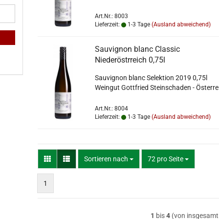
Art.Nr.: 8003
Lieferzeit:
1-3 Tage
(Ausland abweichend)
Sauvignon blanc Classic
Niederöstrreich 0,75l
Sauvignon blanc Selektion 2019 0,75l
Weingut Gottfried Steinschaden - Österre
Art.Nr.: 8004
Lieferzeit:
1-3 Tage
(Ausland abweichend)
Sortieren nach
pro Seite
Sortieren nach
72 pro Seite
1
1
bis
4
(von insgesam