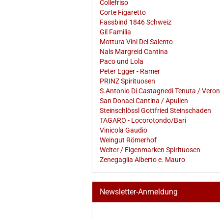
Collefriso
Corte Figaretto
Fassbind 1846 Schweiz
Gil Familia
Mottura Vini Del Salento
Nals Margreid Cantina
Paco und Lola
Peter Egger - Ramer
PRINZ Spirituosen
S.Antonio Di Castagnedi Tenuta / Vero
San Donaci Cantina / Apulien
Steinschlössl Gottfried Steinschaden
TAGARO - Locorotondo/Bari
Vinicola Gaudio
Weingut Römerhof
Welter / Eigenmarken Spirituosen
Zenegaglia Alberto e. Mauro
Newsletter-Anmeldung