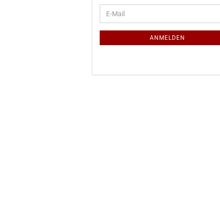
WEITER
E-
ZUR
Mail
NEWSLETTER-
ANMELDUNG
ANMELDEN