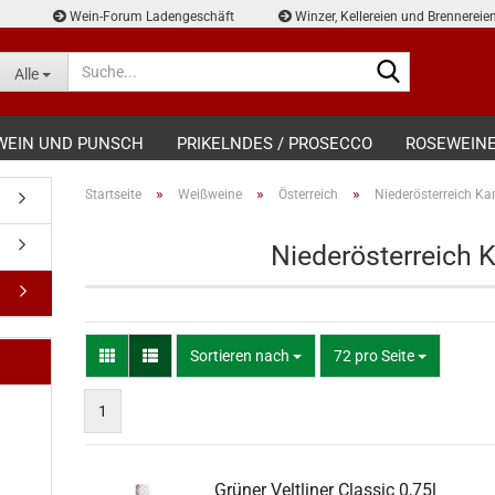
Wein-Forum Ladengeschäft
Winzer, Kellereien und Brennereie
Suche...
Alle
WEIN UND PUNSCH
PRIKELNDES / PROSECCO
ROSEWEIN
»
»
»
Startseite
Weißweine
Österreich
Niederösterreich K
Niederösterreich 
Sortieren nach
pro Seite
Sortieren nach
72 pro Seite
1
Grüner Veltliner Classic 0,75l