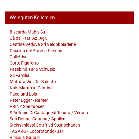
Weingüter/Kellereien
Biscardo Mabis S.r.l
Cà dei Frati Az. Agr.
Cantine Vedova Srl Valdobbiadene
Cascina del Pozzo - Piemont
Collefriso
Corte Figaretto
Fassbind 1846 Schweiz
Gil Familia
Mottura Vini Del Salento
Nals Margreid Cantina
Paco und Lola
Peter Egger - Ramer
PRINZ Spirituosen
S.Antonio Di Castagnedi Tenuta / Verona
San Donaci Cantina / Apulien
Steinschlössl Gottfried Steinschaden
TAGARO - Locorotondo/Bari
Vinicola Gaudio