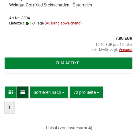
Weingut Gottfried Steinschaden - Österreich
Art.Nr.: 8004
Lieferzeit:
1-3 Tage
(Ausland abweichend)
7,80 EUR
10,40 EUR pro 1,0 Liter
inkl. MwSt. zzgl.
Versand
ZUM ARTIKEL
Sortieren nach
pro Seite
Sortieren nach
72 pro Seite
1
1
bis
4
(von insgesamt
4
)