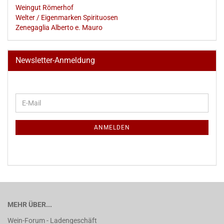
Weingut Römerhof
Welter / Eigenmarken Spirituosen
Zenegaglia Alberto e. Mauro
Newsletter-Anmeldung
WEITER
E-
ZUR
Mail
NEWSLETTER-
ANMELDUNG
ANMELDEN
MEHR ÜBER...
Wein-Forum - Ladengeschäft