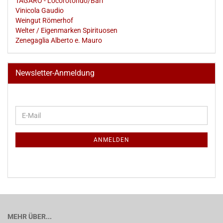
TAGARO - Locorotondo/Bari
Vinicola Gaudio
Weingut Römerhof
Welter / Eigenmarken Spirituosen
Zenegaglia Alberto e. Mauro
Newsletter-Anmeldung
WEITER
E-
ZUR
Mail
NEWSLETTER-
ANMELDUNG
ANMELDEN
MEHR ÜBER...