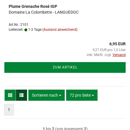
Plume Grenache Rosé IGP
Domaine La Colombette - LANGUEDOC
Art.Nr.: 2101
Lieferzeit:
1-3 Tage
(Ausland abweichend)
6,95 EUR
9,27 EUR pro 1,0 Liter
inkl. MwSt. zzgl.
Versand
ZUM ARTIKEL
Sortieren nach
pro Seite
Sortieren nach
72 pro Seite
1
1
bis
2
(von insgesamt
2
)